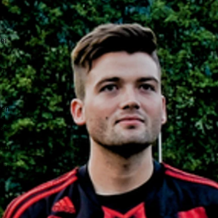
bei
ch
ten
nd
uss
hen
, in