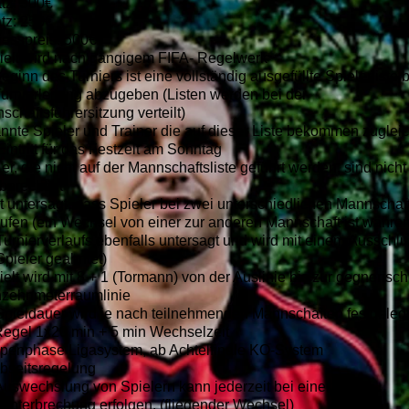
atz: 500€
atz: 250€
nesspreis: 500€
ielt wird nach gängigem FIFA- Regelwerk
eginn des Turniers ist eine vollständig ausgefüllte Spielerliste 
Turnierleitung abzugeben (Listen werden bei der
chaftsführersitzung verteilt)
nnte Spieler und Trainer die auf dieser Liste bekommen zuglei
intritt für das Festzelt am Sonntag
er, die nicht auf der Mannschaftsliste geführt werden, sind nicht
berechtigt
st untersagt, dass Spieler bei zwei unterschiedlichen Mannschaf
aufen (ein Wechsel von einer zur anderen Mannschaft ist währe
Turnierverlaufs ebenfalls untersagt und wird mit einem Ausschl
Spieler geahntet)
ielt wird mit 8 + 1 (Tormann) von der Auslinie bis zur gegnerisc
zehnmeterraumlinie
Spieldauer wird je nach teilnehmenden Mannschaften festgelegt
Regel 1x20 min + 5 min Wechselzeit
penphase Ligasystem, ab Achtelfinale KO-System
Abseitsregelung
Auswechslung von Spielern kann jederzeit bei einer
lunterbrechung erfolgen. (fliegender Wechsel)