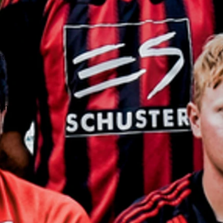
as
ßend
iters
er
dem