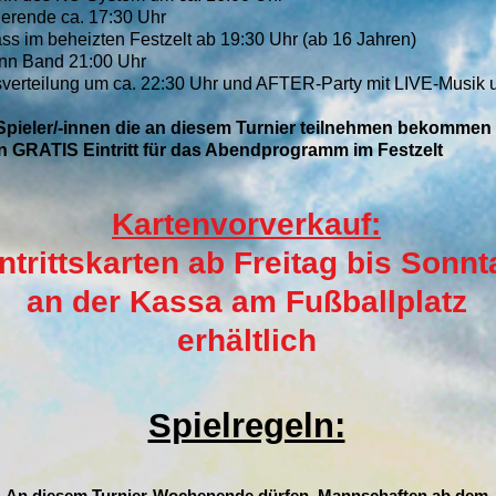
ierende ca. 17:30 Uhr
ass im beheizten Festzelt ab 19:30 Uhr (ab 16 Jahren)
nn Band 21:00 Uhr
sverteilung um ca. 22:30 Uhr und AFTER-Party mit LIVE-Musik 
 Spieler/-innen die an diesem Turnier teilnehmen bekommen
n GRATIS Eintritt für das Abendprogramm im Festzelt
Kartenvor
verkauf:
ntrittskarten ab Freitag bis Sonnt
an
der Kassa am Fußballplatz
erhältlich
Spielregeln:
An diesem Turnier-Wochenende dürfen Mannschaften ab dem