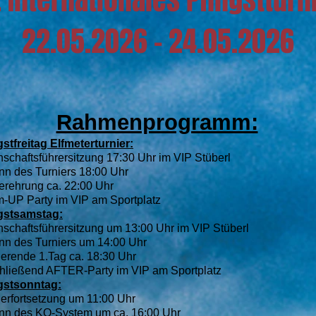
22.05.2026 - 24.05.2026
Rahmenprogramm:
gstfreitag Elfmeterturnier:
schaftsführersitzung 17:30 Uhr im VIP Stüberl
nn des Turniers 18:00 Uhr
erehrung ca. 22:00 Uhr
-UP Party im VIP am Sportplatz
gstsamstag:
schaftsführersitzung um 13:00 Uhr im VIP Stüberl
nn des Turniers um 14:00 Uhr
ierende 1.Tag ca. 18:30 Uhr
hließend AFTER-Party im VIP am Sportplatz
gstsonntag:
ierfortsetzung um 11:00 Uhr
nn des KO-System um ca. 16:00 Uhr