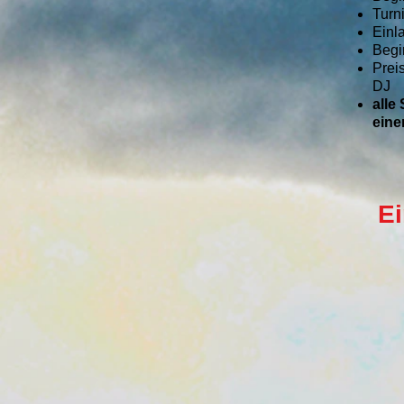
Turn
Einl
Begi
Prei
DJ
alle
eine
Ei