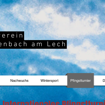
verein
enbach am Lech
Nachwuchs
Wintersport
Pfingstturnier
D
. Internationales Pfingstturn