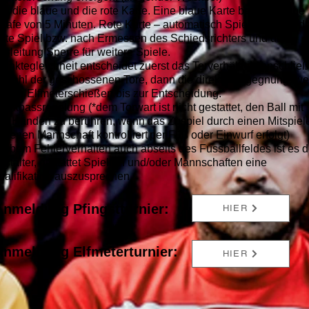
ibt die blaue und die rote Karte. Eine blaue Karte bedeutet eine
strafe von 5 Minuten. Rote Karte – automatisch Spielverbot für d
ste Spiel bzw. nach Ermessen des Schiedsrichters und der
erleitung Sperre für weitere Spiele.
Punktegleichheit entscheidet zuerst das Torverhältnis, anschlie
Anzahl der geschossenen Tore, dann die direkte Begegnung, we
lgt ein Elfmeterschießen bis zur Entscheidung.
ückpassregelung (*dem Torwart ist nicht gestattet, den Ball mit
en Händen zu berühren, wenn das Zuspiel durch einen Mitspiel
eigenen Mannschaft kontrolliert per Fuß oder Einwurf erfolgt)
grobem Fehlerverhalten auch abseits des Fussballfeldes ist es 
nstalter, gestattet Spielern und/oder Mannschaften eine
ualifikation auszusprechen
Anme
ldung Pfingstturnier:
HIER
Anmeldung Elfmeterturnier:
HIER