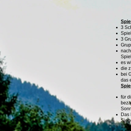
Spie
3 Sc
Spie
3 Gr
Grup
nach
Spie
es w
die 
bei 
das 
Spie
für 
bezah
Sonn
Das P
Sieg
1.Pl