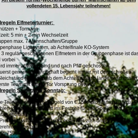
vollendeten 15. Lebensjahr teilnehmen!
lregeln Elfmeterturnier:
hützen + Tormann
lzeit: 5 min + 2 min Wechselzeit
uppen max. 7 Mannschaften/Gruppe
penphase Ligasystem, ab Achtelfinale KO-System
 3 regulär geschossenen Elfmetern in der Gruppenphase ist da
l vorbei
ird immer abwechselnd und nach Pfiff geschossen
zuerst genannte Mannschaft beginnt immer mit dem schießen
Gleichstand (3:3) wird ab dem Achtelfinale so lange geschossen,
erste Team mit einem Tor Vorsprung gewinnt
lregeln Samstag & Sonntag:
die Teilnahme ist ein Nenngeld von € 150,- pro Mannschaft zu
len (darin ist der Eintritt ins Festzelt für alle Spieler und Train
tag enthalten)​
reisgeld wird gestaffelt vom ersten bis zum dritten Platz bei de
erehrung übergeben
atz: 750€