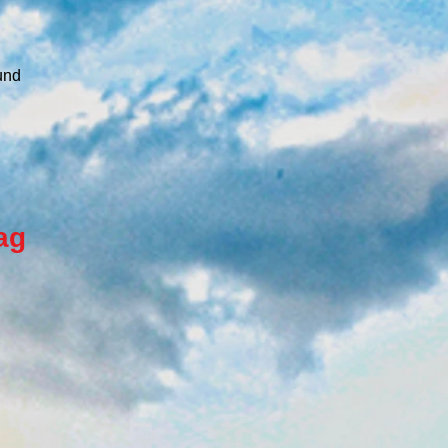
und
ag