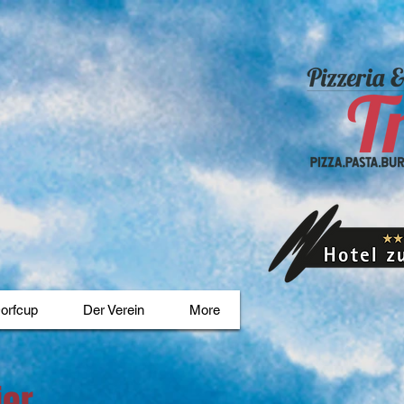
orfcup
Der Verein
More
ier