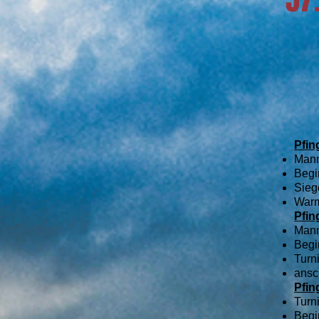
Pfin
Mann
Begi
Sieg
Warm
Pfin
Mann
Begi
Turn
ansc
Pfin
Turn
Begi