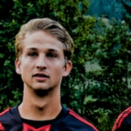
2.Pl
3.Pl
Fair
gesp
vor B
der 
Manns
gena
den E
Spiel
spiel
Es i
aufl
des 
des 
gesp
Sech
Die 
der 
Grup
mit 
Die 
Spie