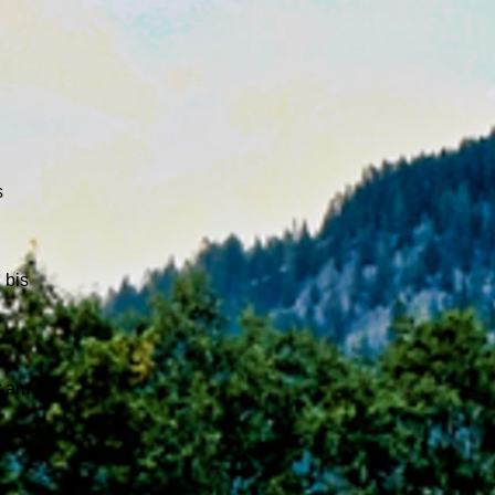
s
 bis
er am
r