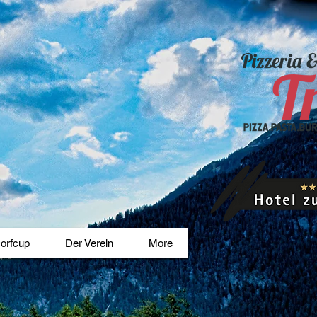
orfcup
Der Verein
More