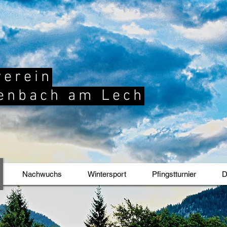
verein
enbach am Lech
Nachwuchs
Wintersport
Pfingstturnier
D