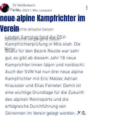
SV Weißenbach
All Posts
4. Mai 2022
1 Min. Lesezeit
neue alpine Kampfrichter im
Aktuelles
Verein
Spielberichte aktuelle Saison
Letzten Samstag fand die ÖSV-
Spielberichte vergangene Saison
Kampfrichterprüfung in Mils statt. Die 
Winter
Bilanz für den Bezirk Reutte war sehr 
gut, es gibt ab diesem Jahr 18 neue 
Kamprichter:innen (alpin und nordisch).
Auch der SVW hat nun drei neue alpine 
Kampfrichter mit Eric Matzer, Adrian 
Kraussler und Elias Feineler. Damit ist 
eine wichtige Grundlage für die Zukunft 
des alpinen Rennsports und die 
erfolgreiche Durchführung von 
Skirennen im Verein gelegt worden. 🎿💪