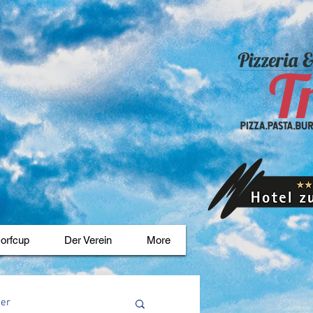
orfcup
Der Verein
More
ter