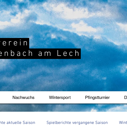
verein
enbach am Lech
Nachwuchs
Wintersport
Pfingstturnier
D
hte aktuelle Saison
Spielberichte vergangene Saison
Win