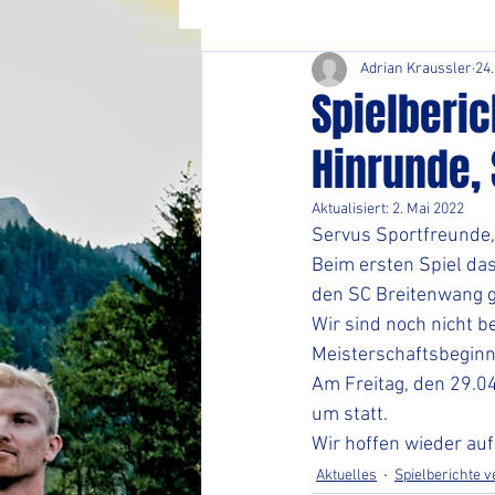
Adrian Kraussler
24.
Spielberic
Hinrunde,
Aktualisiert:
2. Mai 2022
Servus Sportfreunde,
Beim ersten Spiel das
den SC Breitenwang g
Wir sind noch nicht b
Meisterschaftsbeginn
Am Freitag, den 29.0
um statt.  
Wir hoffen wieder auf
Aktuelles
Spielberichte 