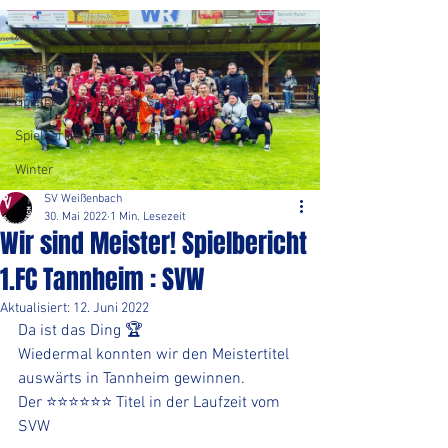
All Posts
Aktuelles
Spielberichte aktuelle Saison
Spielberichte vergangene Saison
Winter
SV Weißenbach
30. Mai 2022
1 Min. Lesezeit
Wir sind Meister! Spielbericht
1.FC Tannheim : SVW
Aktualisiert:
12. Juni 2022
Da ist das Ding 🏆
Wiedermal konnten wir den Meistertitel 
auswärts in Tannheim gewinnen.
Der ⭐️⭐️⭐️⭐️⭐️⭐️ Titel in der Laufzeit vom 
SVW 